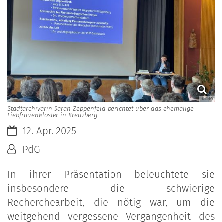
© PdG
Stadtarchivarin Sarah Zeppenfeld berichtet über das ehemalige
Liebfrauenkloster in Kreuzberg
Datum:
12. Apr. 2025
Von:
PdG
In ihrer Präsentation beleuchtete sie
insbesondere die schwierige
Recherchearbeit, die nötig war, um die
weitgehend vergessene Vergangenheit des