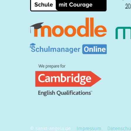
© sankt-angela.de
Impressum
Datenschu