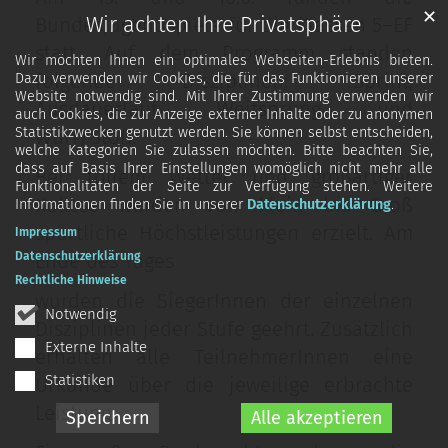
✕
Wir achten Ihre Privatsphäre
Bundesjugendspiele für die Klassen 5–EF
statt. Auf dem Programm standen
Wir möchten Ihnen ein optimales Webseiten-Erlebnis bieten.
folgende Disziplinen: Sprint,
Dazu verwenden wir Cookies, die für das Funktionieren unserer
Website notwendig sind. Mit Ihrer Zustimmung verwenden wir
Ausdauerlauf, Weitsprung und
auch Cookies, die zur Anzeige externer Inhalte oder zu anonymen
Statistikzwecken genutzt werden. Sie können selbst entscheiden,
Wurf/Stoß.
welche Kategorien Sie zulassen möchten. Bitte beachten Sie,
dass auf Basis Ihrer Einstellungen womöglich nicht mehr alle
Bei tollem Wetter und großartiger
Funktionalitäten der Seite zur Verfügung stehen. Weitere
Kulisse wurden von Klein bis Groß
Informationen finden Sie in unserer
Datenschutzerklärung
.
sportliche Höchstleistungen erzielt. Am
Impressum
Ende des Tages
Datenschutzerklärung
Rechtliche Hinweise
wurden die SiegerInnen der einzelnen
Notwendig
Disziplinen jeder Stufe geehrt. Zusätzlich
Externe Inhalte
erhalten alle TeilnehmerInnen eine
Statistiken
Urkunde über die jeweilige erbrachte
Leistung.
Speichern
Alle akzeptieren