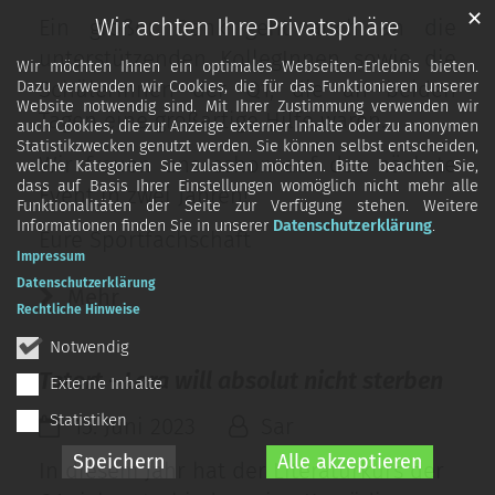
✕
Wir achten Ihre Privatsphäre
Ein großer Dank geht auch an die
unterstützenden KollegInnen sowie die
Wir möchten Ihnen ein optimales Webseiten-Erlebnis bieten.
SchülerInnen der Q1, die an beiden
Dazu verwenden wir Cookies, die für das Funktionieren unserer
Website notwendig sind. Mit Ihrer Zustimmung verwenden wir
Tagen eine großartige Hilfe waren.
auch Cookies, die zur Anzeige externer Inhalte oder zu anonymen
Statistikzwecken genutzt werden. Sie können selbst entscheiden,
Wir freuen uns schon auf das nächste
welche Kategorien Sie zulassen möchten. Bitte beachten Sie,
dass auf Basis Ihrer Einstellungen womöglich nicht mehr alle
Event in zwei Jahren!
Funktionalitäten der Seite zur Verfügung stehen. Weitere
Informationen finden Sie in unserer
Datenschutzerklärung
.
Eure Sportfachschaft
Impressum
Datenschutzerklärung
Mehr
Rechtliche Hinweise
Notwendig
Tatort - Lara will absolut nicht sterben
Externe Inhalte
Statistiken
15. Juni 2023
Sar
Speichern
Alle akzeptieren
In diesem Jahr hat der Literaturkurs der