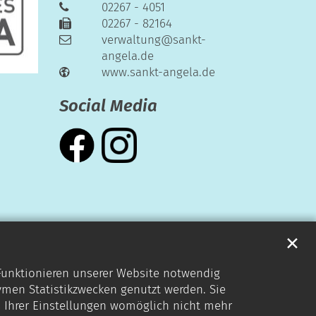
02267 - 4051
02267 - 82164
verwaltung@sankt-
angela.de
www.sankt-angela.de
Social Media
✕
 Funktionieren unserer Website notwendig
ymen Statistikzwecken genutzt werden. Sie
s Ihrer Einstellungen womöglich nicht mehr