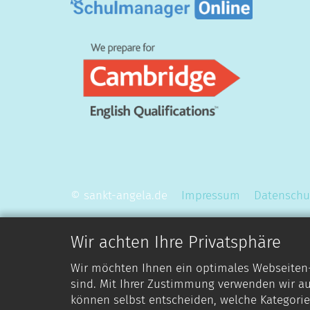
© sankt-angela.de
Impressum
Datenschu
Wir achten Ihre Privatsphäre
Wir möchten Ihnen ein optimales Webseiten-E
sind. Mit Ihrer Zustimmung verwenden wir au
können selbst entscheiden, welche Kategorie