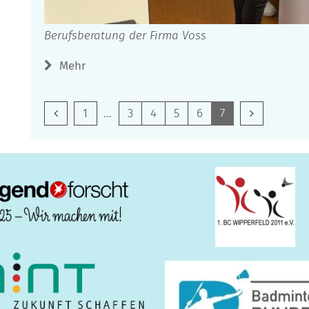
Berufsberatung der Firma Voss
Mehr
Vorherige Seite
Erste Seite
Nächste Se
1
3
4
5
6
7