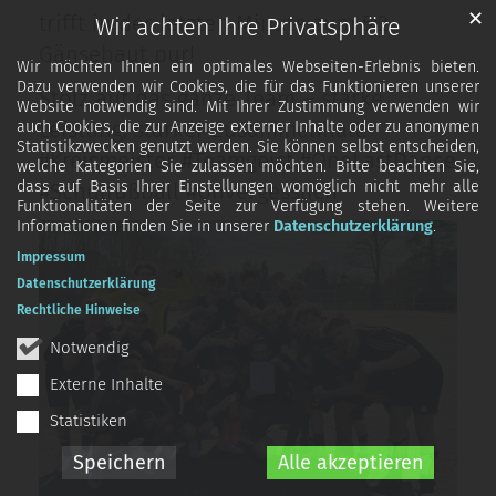
✕
trifft in der letzten Minute zum 5:2.
Wir achten Ihre Privatsphäre
Gänsehaut pur!
Wir möchten Ihnen ein optimales Webseiten-Erlebnis bieten.
Dazu verwenden wir Cookies, die für das Funktionieren unserer
Stolz auf das ganze Team – starke
Website notwendig sind. Mit Ihrer Zustimmung verwenden wir
Leistung, starker Zusammenhalt!
auch Cookies, die zur Anzeige externer Inhalte oder zu anonymen
Statistikzwecken genutzt werden. Sie können selbst entscheiden,
#Kreismeister #Teamgeist #OneLastDance
welche Kategorien Sie zulassen möchten. Bitte beachten Sie,
dass auf Basis Ihrer Einstellungen womöglich nicht mehr alle
#Schulfußball #Unvergesslich
Funktionalitäten der Seite zur Verfügung stehen. Weitere
Informationen finden Sie in unserer
Datenschutzerklärung
.
Impressum
Datenschutzerklärung
Rechtliche Hinweise
Notwendig
Externe Inhalte
Statistiken
Speichern
Alle akzeptieren