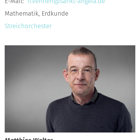
E-Mail:
n.vennen@sankt-angela.de
Mathematik, Erdkunde
Streichorchester