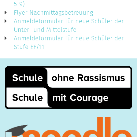
5-9)
Flyer Nachmittagsbetreuung
Anmeldeformular für neue Schüler der
Unter- und Mittelstufe
Anmeldeformular für neue Schüler der
Stufe EF/11