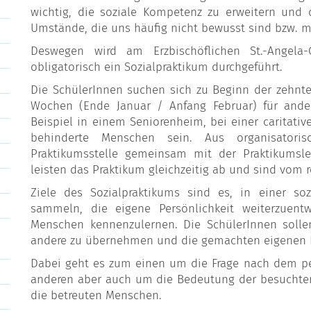
wichtig, die soziale Kompetenz zu erweitern und
Umstände, die uns häufig nicht bewusst sind bzw. mi
Deswegen wird am Erzbischöflichen St.-Angela
obligatorisch ein Sozialpraktikum durchgeführt.
Die SchülerInnen suchen sich zu Beginn der zehnten 
Wochen (Ende Januar / Anfang Februar) für ande
Beispiel in einem Seniorenheim, bei einer caritativ
behinderte Menschen sein. Aus organisatori
Praktikumsstelle gemeinsam mit der Praktikumsle
leisten das Praktikum gleichzeitig ab und sind vom re
Ziele des Sozialpraktikums sind es, in einer soz
sammeln, die eigene Persönlichkeit weiterzuentw
Menschen kennenzulernen. Die SchülerInnen solle
andere zu übernehmen und die gemachten eigenen Er
Dabei geht es zum einen um die Frage nach dem p
anderen aber auch um die Bedeutung der besuchten 
die betreuten Menschen.