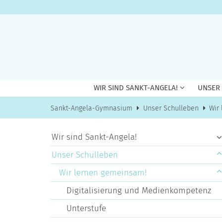
Zum Inhalt springen
WIR SIND SANKT-ANGELA!
UNSER
Sankt-Angela-Gymnasium
Unser Schulleben
Wir
Wir sind Sankt-Angela!
Unser Schulleben
Wir lernen gemeinsam!
Digitalisierung und Medienkompetenz
Unterstufe