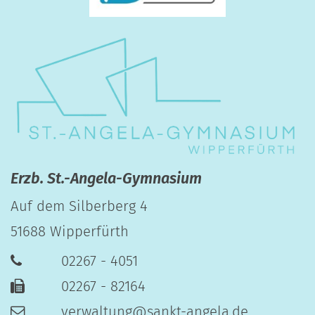
Erzb. St.-Angela-Gymnasium
Auf dem Silberberg 4
51688
Wipperfürth
02267 - 4051
02267 - 82164
verwaltung@sankt-angela.de