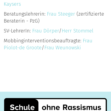
Kaysers
Beratungslehrerin:
Frau Steeger
(zertifizierte
Beraterin - PzG)
SV-LehrerIn:
Frau Dörper
/
Herr Stommel
Mobbinginterventionsbeauftragte:
Frau
Piolot-de Groote
/
Frau Weunowski