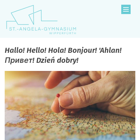
Zum Inhalt springen
Hallo! Hello! Hola! Bonjour! 'Ahlan!
Привет! Dzień dobry!