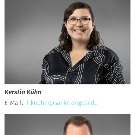
Kerstin
Kühn
E-Mail:
k.kuehn@sankt-angela.de