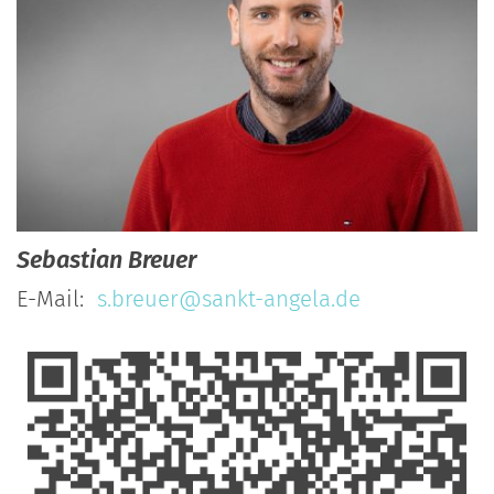
Sebastian
Breuer
E-Mail:
s.breuer@sankt-angela.de