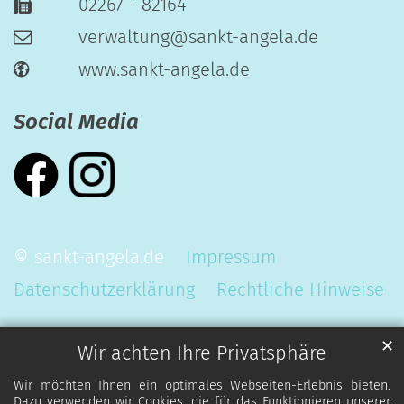
02267 - 82164
verwaltung@sankt-angela.de
www.sankt-angela.de
Social Media
© sankt-angela.de
Impressum
Datenschutzerklärung
Rechtliche Hinweise
✕
Wir achten Ihre Privatsphäre
Wir möchten Ihnen ein optimales Webseiten-Erlebnis bieten.
Dazu verwenden wir Cookies, die für das Funktionieren unserer