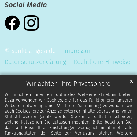
Social Media
© sankt-angela.de
Impressum
Datenschutzerklärung
Rechtliche Hinweise
✕
Wir achten Ihre Privatsphäre
Wir möchten Ihnen ein optimales Webseiten-Erlebnis bieten.
Dazu verwenden wir Cookies, die für das Funktionieren unserer
Website notwendig sind. Mit Ihrer Zustimmung verwenden wir
auch Cookies, die zur Anzeige externer Inhalte oder zu anonymen
Statistikzwecken genutzt werden. Sie können selbst entscheiden,
welche Kategorien Sie zulassen möchten. Bitte beachten Sie,
dass auf Basis Ihrer Einstellungen womöglich nicht mehr alle
Funktionalitäten der Seite zur Verfügung stehen. Weitere