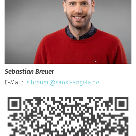
Sebastian
Breuer
E-Mail:
s.breuer@sankt-angela.de