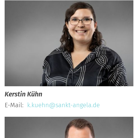
Kerstin
Kühn
E-Mail:
k.kuehn@sankt-angela.de