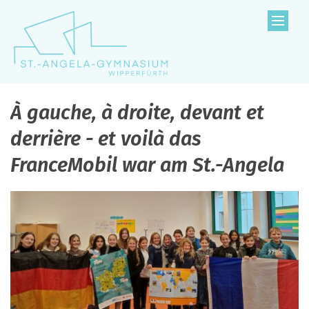
Zum Inhalt springen
À gauche, à droite, devant et
derrière - et voilà das
FranceMobil war am St.-Angela