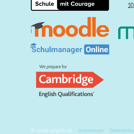
© sankt-angela.de
Impressum
Datenschu