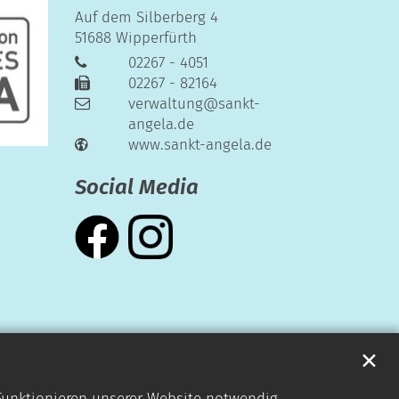
Auf dem Silberberg 4
51688
Wipperfürth
02267 - 4051
02267 - 82164
verwaltung@sankt-
angela.de
www.sankt-angela.de
Social Media
✕
 Funktionieren unserer Website notwendig