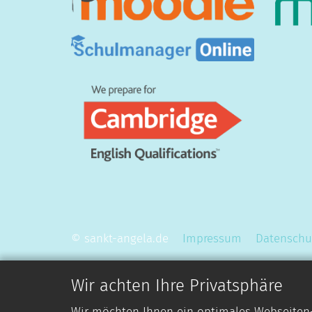
© sankt-angela.de
Impressum
Datenschu
Wir achten Ihre Privatsphäre
Wir möchten Ihnen ein optimales Webseiten-E