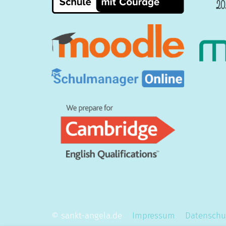
© sankt-angela.de
Impressum
Datenschu