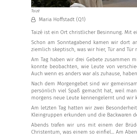
Taizé
Von:
Maria Hoffstadt (Q1)
Taizé ist ein Ort christlicher Besinnung. Mit
Schon am Sonntagabend kamen wir dort an 
ziemlich skeptisch, was wir hier, Tür and Tür
Am Tag haben wir drei Gebete zusammen mit
konnte beobachten, wie Leute von verschi
Auch wenn es anders war als zuhause, habe
Nach dem Morgengebet sind wir gemeinsam 
persönlich viel Spaß gemacht hat, weil ma
morgens neue Leute kennengelernt und wir k
Am letzten Tag hatten wir zwei Besonderheit
Kleingruppen erkunden und die Backwaren de
Abends trafen wir uns mit einem der Brüd
Christentum, was einem so einfiel… Am Abe