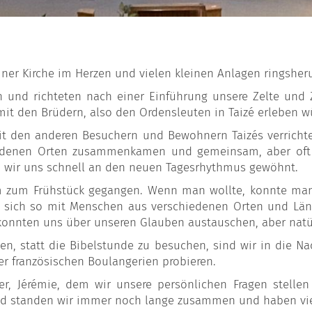
 einer Kirche im Herzen und vielen kleinen Anlagen ringsher
und richteten nach einer Einführung unsere Zelte und 
 mit den Brüdern, also den Ordensleuten in Taizé erleben wü
 den anderen Besuchern und Bewohnern Taizés verrichtet.
edenen Orten zusammenkamen und gemeinsam, aber oft a
n wir uns schnell an den neuen Tagesrhythmus gewöhnt.
zum Frühstück gegangen. Wenn man wollte, konnte man 
n sich so mit Menschen aus verschiedenen Orten und Län
onnten uns über unseren Glauben austauschen, aber natür
en, statt die Bibelstunde zu besuchen, sind wir in die Na
r französischen Boulangerien probieren.
er, Jérémie, dem wir unsere persönlichen Fragen stell
nd standen wir immer noch lange zusammen und haben vie