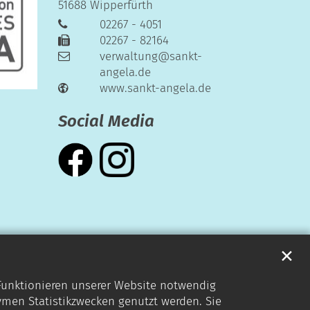
51688
Wipperfürth
02267 - 4051
02267 - 82164
verwaltung@sankt-
angela.de
www.sankt-angela.de
Social Media
✕
 Funktionieren unserer Website notwendig
ymen Statistikzwecken genutzt werden. Sie