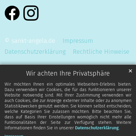
© sankt-angela.de
Impressum
Datenschutzerklärung
Rechtliche Hinweise
✕
Wir achten Ihre Privatsphäre
Wir möchten Ihnen ein optimales Webseiten-Erlebnis bieten.
Dazu verwenden wir Cookies, die für das Funktionieren unserer
Website notwendig sind. Mit Ihrer Zustimmung verwenden wir
auch Cookies, die zur Anzeige externer Inhalte oder zu anonymen
Statistikzwecken genutzt werden. Sie können selbst entscheiden,
welche Kategorien Sie zulassen möchten. Bitte beachten Sie,
dass auf Basis Ihrer Einstellungen womöglich nicht mehr alle
Funktionalitäten der Seite zur Verfügung stehen. Weitere
Informationen finden Sie in unserer
Datenschutzerklärung
.