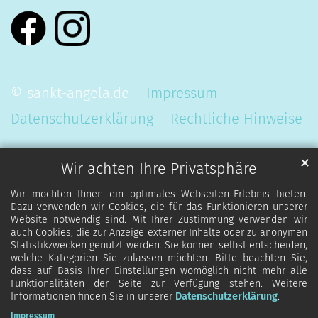
© sankt-angela.de
Impressum
Datenschutzerklärung
Rechtliche Hinweise
✕
Wir achten Ihre Privatsphäre
Wir möchten Ihnen ein optimales Webseiten-Erlebnis bieten.
Dazu verwenden wir Cookies, die für das Funktionieren unserer
Website notwendig sind. Mit Ihrer Zustimmung verwenden wir
auch Cookies, die zur Anzeige externer Inhalte oder zu anonymen
Statistikzwecken genutzt werden. Sie können selbst entscheiden,
welche Kategorien Sie zulassen möchten. Bitte beachten Sie,
dass auf Basis Ihrer Einstellungen womöglich nicht mehr alle
Funktionalitäten der Seite zur Verfügung stehen. Weitere
Informationen finden Sie in unserer
Datenschutzerklärung
.
Impressum