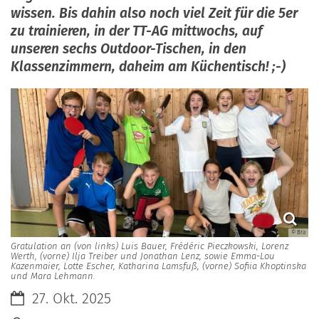
wissen. Bis dahin also noch viel Zeit für die 5er
zu trainieren, in der TT-AG mittwochs, auf
unseren sechs Outdoor-Tischen, in den
Klassenzimmern, daheim am Küchentisch! ;-)
© Bra
Gratulation an (von links) Luis Bauer, Frédéric Pieczkowski, Lorenz
Werth, (vorne) Ilja Treiber und Jonathan Lenz, sowie Emma-Lou
Kazenmaier, Lotte Escher, Katharina Lamsfuß, (vorne) Sofiia Khoptinska
und Mara Lehmann.
Datum:
27. Okt. 2025