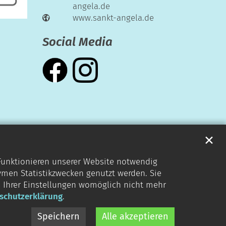
angela.de
www.sankt-angela.de
Social Media
✕
 Funktionieren unserer Website notwendig
ymen Statistikzwecken genutzt werden. Sie
s Ihrer Einstellungen womöglich nicht mehr
schutzerklärung
.
Speichern
Alle akzeptieren