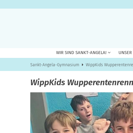
Zum Inhalt springen
WIR SIND SANKT-ANGELA!
UNSER
Sankt-Angela-Gymnasium
WippKids Wupperentenre
WippKids Wupperentenrenn