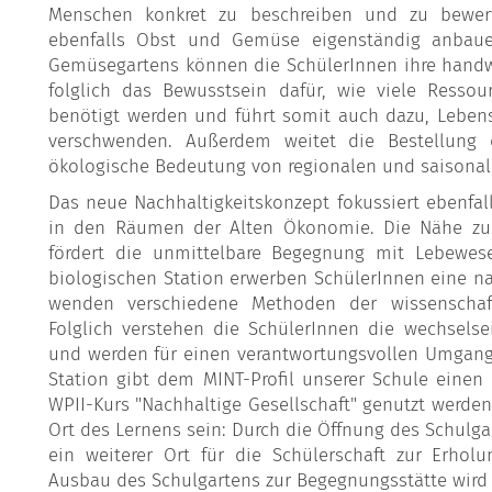
Menschen konkret zu beschreiben und zu bewer
ebenfalls Obst und Gemüse eigenständig anbaue
Gemüsegartens können die SchülerInnen ihre handwer
folglich das Bewusstsein dafür, wie viele Resso
benötigt werden und führt somit auch dazu, Leben
verschwenden. Außerdem weitet die Bestellung
ökologische Bedeutung von regionalen und saisonal
Das neue Nachhaltigkeitskonzept fokussiert ebenfall
in den Räumen der Alten Ökonomie. Die Nähe zum
fördert die unmittelbare Begegnung mit Lebewes
biologischen Station erwerben SchülerInnen eine na
wenden verschiedene Methoden der wissenschaft
Folglich verstehen die SchülerInnen die wechsel
und werden für einen verantwortungsvollen Umgang m
Station gibt dem MINT-Profil unserer Schule eine
WPII-Kurs "Nachhaltige Gesellschaft" genutzt werden
Ort des Lernens sein: Durch die Öffnung des Schulga
ein weiterer Ort für die Schülerschaft zur Erho
Ausbau des Schulgartens zur Begegnungsstätte wird