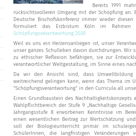
© Lichtbildbude
Bereits 1991 mahn
rücksichtsvolleren Umgang mit der Schöpfung an. 
Deutsche Bischofskonferenz immer wieder diesen 
formuliert das Erzbistum Köln im Rahmen
Schöpfungsverantwortung 2030
Weil es uns ein Herzensanliegen ist, unser Verantw
unser ganzes Schulleben davon durchdrungen. Wir se
zu ethischer Reflexion befähigen, sie zur Entwick
verantwortlicher Weltgestaltung, im Sinne eines na
Da wir den Ansicht sind, dass Umweltbildung 
weitreichend gelingen kann, wenn das Thema im Unter
"Schöpfungsverantwortung" in den Curricula all unser
Einen Grundbaustein des Nachhaltigkeitskonzepts a
Wahlpflichtbereich der Stufe 9 „Nachhaltige Gesellsc
Jahrgangsstufe 8 erworbenen Kenntnisse im Bere
einen wesentlichen Beitrag zur Wertschätzung und E
soll der Biologieunterricht primär im schuleig
SchülerInnen, die langfristigen Veränderungen