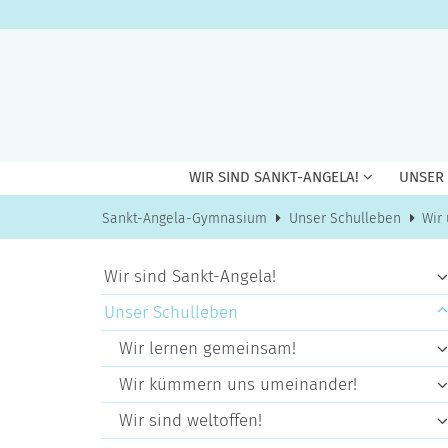
Zum Inhalt springen
WIR SIND SANKT-ANGELA!
UNSER
Sankt-Angela-Gymnasium
Unser Schulleben
Wir
Wir sind Sankt-Angela!
Unser Schulleben
Wir lernen gemeinsam!
Wir kümmern uns umeinander!
Wir sind weltoffen!