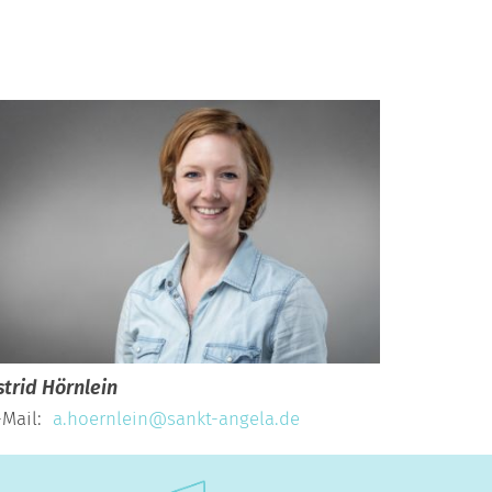
strid
Hörnlein
-Mail:
a.hoernlein@sankt-angela.de