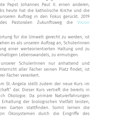
te Papst Johannes Paul II. einen anderen,
Bis heute hat die katholische Kirche und die
unseren Auftrag in den Fokus gerückt. 2019
 des Pastoralen Zukunftsweg die
Vision
ortung für die Umwelt gerecht zu werden, ist
hen es als unseren Auftrag an, SchülerInnen
lung einer werteorientierten Haltung und zu
chhaltigen Lebenswandels, zu ermutigen.
unserer SchülerInnen nur anhaltend und
richt aller Fächer seinen Platz findet, ist
er Fächer verankert.
m St.-Angela stellt zudem der neue Kurs im
haft“ dar. Dieser Kurs vertieft die bereits in
ich Ökologie. Da primäre Naturerfahrungen
rhaltung der biologischen Vielfalt leisten,
enen Garten stattfinden. Somit lernen die
 von Ökosystemen durch die Eingriffe des