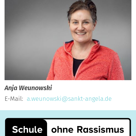
Anja
Weunowski
E-Mail:
a.weunowski@sankt-angela.de