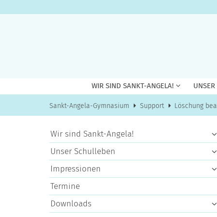
Zum Inhalt springen
WIR SIND SANKT-ANGELA!
UNSER
Sankt-Angela-Gymnasium
Support
Löschung bea
Wir sind Sankt-Angela!
Unser Schulleben
Impressionen
Termine
Downloads