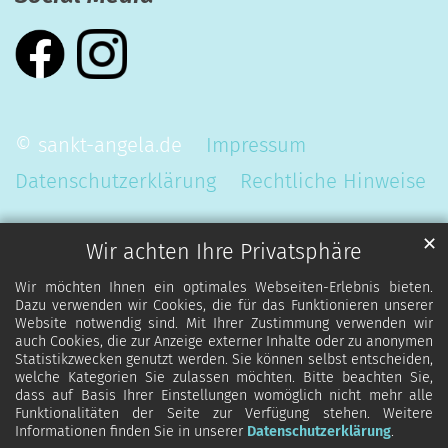
© sankt-angela.de
Impressum
Datenschutzerklärung
Rechtliche Hinweise
✕
Wir achten Ihre Privatsphäre
Wir möchten Ihnen ein optimales Webseiten-Erlebnis bieten.
Dazu verwenden wir Cookies, die für das Funktionieren unserer
Website notwendig sind. Mit Ihrer Zustimmung verwenden wir
auch Cookies, die zur Anzeige externer Inhalte oder zu anonymen
Statistikzwecken genutzt werden. Sie können selbst entscheiden,
welche Kategorien Sie zulassen möchten. Bitte beachten Sie,
dass auf Basis Ihrer Einstellungen womöglich nicht mehr alle
Funktionalitäten der Seite zur Verfügung stehen. Weitere
Informationen finden Sie in unserer
Datenschutzerklärung
.