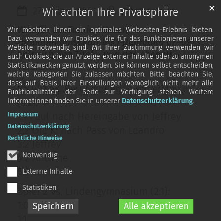
✕
27. März 2026
Joh
Wir achten Ihre Privatsphäre
Was für ein Turnier! Unsere
Wir möchten Ihnen ein optimales Webseiten-Erlebnis bieten.
Dazu verwenden wir Cookies, die für das Funktionieren unserer
Fußballmannschaft WK1 (Jahrgang 07–09)
Website notwendig sind. Mit Ihrer Zustimmung verwenden wir
holt sich den Titel – und das absolut
auch Cookies, die zur Anzeige externer Inhalte oder zu anonymen
verdient!
Statistikzwecken genutzt werden. Sie können selbst entscheiden,
welche Kategorien Sie zulassen möchten. Bitte beachten Sie,
dass auf Basis Ihrer Einstellungen womöglich nicht mehr alle
Spiel 1 vs. Berufskolleg Gummersbach
Funktionalitäten der Seite zur Verfügung stehen. Weitere
(5:2):
Informationen finden Sie in unserer
Datenschutzerklärung
.
1:1 Paul nach Hereingabe von Jeffrey
Impressum
Datenschutzerklärung
2:2 Ole K. nach Pass von Leandro
Rechtliche Hinweise
3:2 Jeffrey
Notwendig
4:2 Antoine
5:2 Lennox
Externe Inhalte
Statistiken
Spiel 2 vs. Lindengymnasium (2:1):
1:0 Jeffrey
Speichern
Alle akzeptieren
1:1