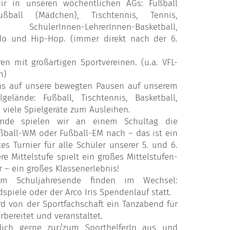
ir in unseren wöchentlichen AGs: Fußball
ußball (Mädchen), Tischtennis, Tennis,
 SchülerInnen-LehrerInnen-Basketball,
do und Hip-Hop. (immer direkt nach der 6.
en mit großartigen Sportvereinen. (u.a. VFL-
h)
ns auf unsere bewegten Pausen auf unserem
gelände: Fußball, Tischtennis, Basketball,
 viele Spielgeräte zum Ausleihen.
nde spielen wir an einem Schultag die
ßball-WM oder Fußball-EM nach – das ist ein
tes Turnier für alle Schüler unserer 5. und 6.
re Mittelstufe spielt ein großes Mittelstufen-
r – ein großes Klassenerlebnis!
um Schuljahresende finden im Wechsel:
piele oder der Arco Iris Spendenlauf statt.
rd von der Sportfachschaft ein Tanzabend für
rbereitet und veranstaltet.
dich gerne zur/zum SporthelferIn aus und