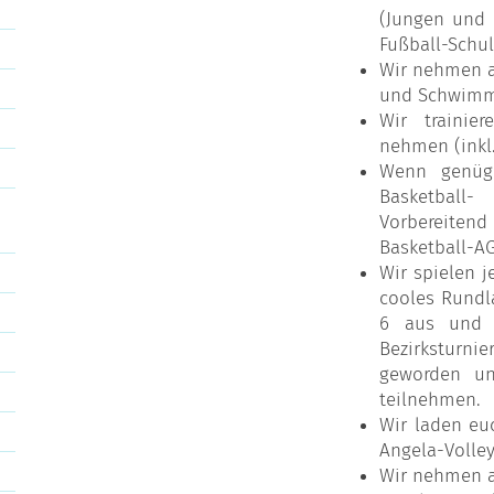
(Jungen und 
Fußball-Schu
Wir nehmen a
und Schwimme
Wir trainie
nehmen (inkl.
Wenn genüge
Basketball
Vorbereitend
Basketball-AG
Wir spielen j
cooles Rundl
6 aus und 
Bezirksturnie
geworden un
teilnehmen.
Wir laden euc
Angela-Volley
Wir nehmen a