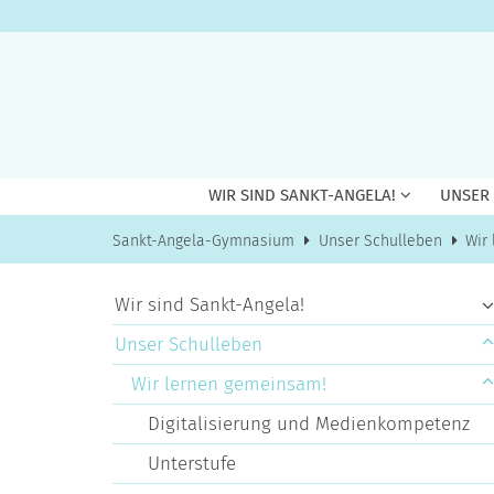
Zum Inhalt springen
WIR SIND SANKT-ANGELA!
UNSER
Sankt-Angela-Gymnasium
Unser Schulleben
Wir
Wir sind Sankt-Angela!
Unser Schulleben
Wir lernen gemeinsam!
Digitalisierung und Medienkompetenz
Unterstufe