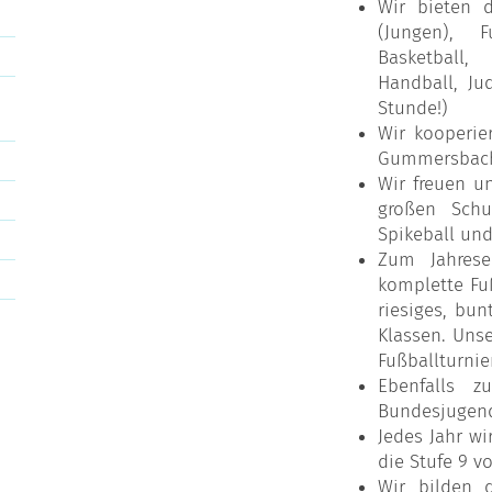
Wir bieten d
(Jungen), F
Basketball,
Handball, Ju
Stunde!)
Wir kooperier
Gummersbac
Wir freuen u
großen Schul
Spikeball und
Zum Jahrese
komplette Fu
riesiges, bun
Klassen. Unse
Fußballturnie
Ebenfalls z
Bundesjugends
Jedes Jahr wi
die Stufe 9 vo
Wir bilden 