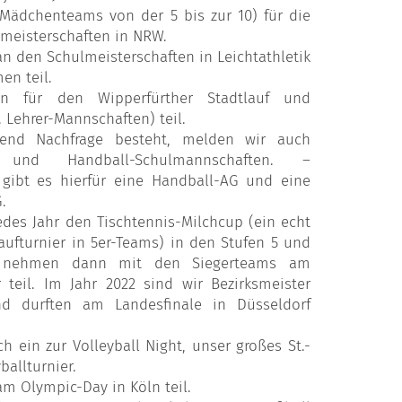
Mädchenteams von der 5 bis zur 10) für die
lmeisterschaften in NRW.
n den Schulmeisterschaften in Leichtathletik
n teil.
ren für den Wipperfürther Stadtlauf und
 Lehrer-Mannschaften) teil.
nd Nachfrage besteht, melden wir auch
- und Handball-Schulmannschaften. –
 gibt es hierfür eine Handball-AG und eine
.
edes Jahr den Tischtennis-Milchcup (ein echt
aufturnier in 5er-Teams) in den Stufen 5 und
nehmen dann mit den Siegerteams am
r teil. Im Jahr 2022 sind wir Bezirksmeister
d durften am Landesfinale in Düsseldorf
h ein zur Volleyball Night, unser großes St.-
ballturnier.
m Olympic-Day in Köln teil.