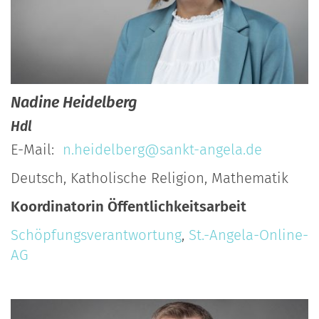
Nadine
Heidelberg
Hdl
E-Mail:
n.heidelberg@sankt-angela.de
Deutsch, Katholische Religion, Mathematik
Koordinatorin Öffentlichkeitsarbeit
Schöpfungsverantwortung
,
St.-Angela-Online-
AG