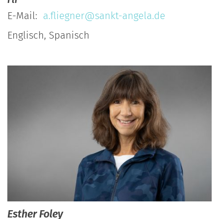
E-Mail:
a.fliegner@sankt-angela.de
Englisch, Spanisch
Esther
Foley