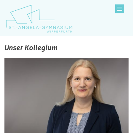
Zum Inhalt springen
Unser Kollegium