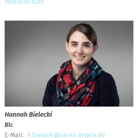
Medienscouts
Hannah
Bielecki
Blc
E-Mail:
h.bielecki@sankt-angela.de