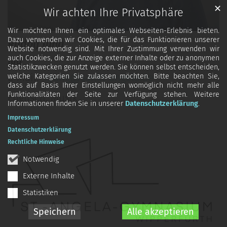
✕
Wir achten Ihre Privatsphäre
Wir möchten Ihnen ein optimales Webseiten-Erlebnis bieten.
Dazu verwenden wir Cookies, die für das Funktionieren unserer
Rudolf
Jung
Website notwendig sind. Mit Ihrer Zustimmung verwenden wir
auch Cookies, die zur Anzeige externer Inhalte oder zu anonymen
Jug
Statistikzwecken genutzt werden. Sie können selbst entscheiden,
E-Mail:
r.jung@sankt-angela.de
welche Kategorien Sie zulassen möchten. Bitte beachten Sie,
dass auf Basis Ihrer Einstellungen womöglich nicht mehr alle
Funktionalitäten der Seite zur Verfügung stehen. Weitere
Englisch, Musik
Informationen finden Sie in unserer
Datenschutzerklärung
.
Impressum
Datenschutzerklärung
Rechtliche Hinweise
Notwendig
Externe Inhalte
Statistiken
Speichern
Alle akzeptieren