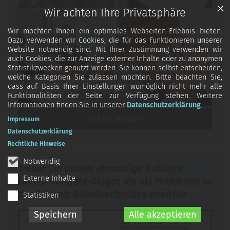
✕
Wir achten Ihre Privatsphäre
Wir möchten Ihnen ein optimales Webseiten-Erlebnis bieten.
Dazu verwenden wir Cookies, die für das Funktionieren unserer
Website notwendig sind. Mit Ihrer Zustimmung verwenden wir
auch Cookies, die zur Anzeige externer Inhalte oder zu anonymen
Statistikzwecken genutzt werden. Sie können selbst entscheiden,
welche Kategorien Sie zulassen möchten. Bitte beachten Sie,
dass auf Basis Ihrer Einstellungen womöglich nicht mehr alle
Funktionalitäten der Seite zur Verfügung stehen. Weitere
Informationen finden Sie in unserer
Datenschutzerklärung
.
Mehr Bilder
Impressum
Datenschutzerklärung
Rechtliche Hinweise
Notwendig
Trauer um unsere ehemalige Kollegin
Externe Inhalte
Hanna Sahlfeld-Singer, die als Politikerin in
der Schweiz Bahnbrechendes erreichte
Statistiken
Speichern
Alle akzeptieren